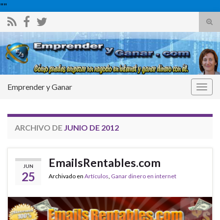
"
"
Alte
el
Search for:
form
de
bús
Emprender y Ganar
Alter
la
nave
ARCHIVO DE
JUNIO DE 2012
EmailsRentables.com
JUN
25
Archivado en
Artículos
,
Ganar dinero en internet