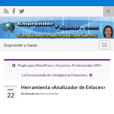
"
"
Alte
el
Search for:
form
de
bús
Emprender y Ganar
Alter
la
nave
Plugin para WordPress «Anuncios Profesionales WP»
La Enciclopedia de Inteligencia Financiera
Herramienta «Analizador de Enlaces»
MAY
22
Archivado en
Herramientas