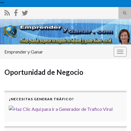
"
"
Alte
el
Search for:
form
de
bús
Emprender y Ganar
Alter
la
nave
Oportunidad de Negocio
¿NECESITAS GENERAR TRÁFICO?