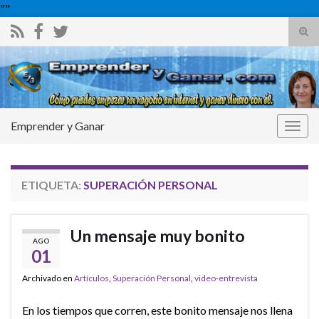
"
"
Alte
el
Search for:
form
de
bús
Emprender y Ganar
Alter
la
nave
ETIQUETA:
SUPERACIÓN PERSONAL
Un mensaje muy bonito
AGO
01
Archivado en
Artículos
,
Superación Personal
,
video-entrevista
En los tiempos que corren, este bonito mensaje nos llena