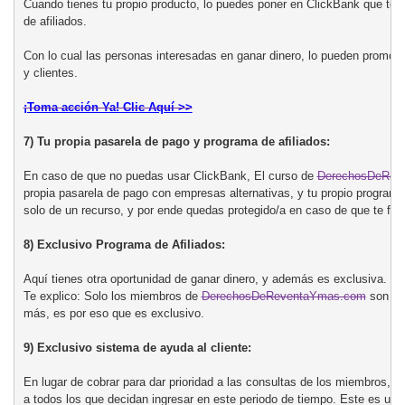
Cuando tienes tu propio producto, lo puedes poner en ClickBank que te p
de afiliados.

Con lo cual las personas interesadas en ganar dinero, lo pueden promocion
y clientes.

¡Toma acción Ya! Clic Aquí >>

7) Tu propia pasarela de pago y programa de afiliados:
En caso de que no puedas usar ClickBank, El curso de 
DerechosDeRev
propia pasarela de pago con empresas alternativas, y tu propio programa
solo de un recurso, y por ende quedas protegido/a en caso de que te falle
8) Exclusivo Programa de Afiliados:
Aquí tienes otra oportunidad de ganar dinero, y además es exclusiva. 

Te explico: Solo los miembros de 
DerechosDeReventaYmas.com
 son lo
más, es por eso que es exclusivo.

9) Exclusivo sistema de ayuda al cliente:
En lugar de cobrar para dar prioridad a las consultas de los miembros, en 
a todos los que decidan ingresar en este periodo de tiempo. Este es un b