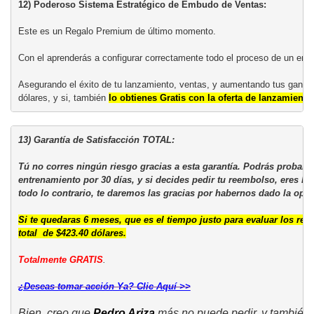
12) Poderoso Sistema Estratégico de Embudo de Ventas:
Este es un Regalo Premium de último momento.

Con el aprenderás a configurar correctamente todo el proceso de un embu
Asegurando el éxito de tu lanzamiento, ventas, y aumentando tus gananc
dólares, y si, también 
lo obtienes Gratis con la oferta de lanzamiento
13) Garantía de Satisfacción TOTAL:
Tú no corres ningún riesgo gracias a esta garantía. Podrás probar l
entrenamiento por 30 días, y si decides pedir tu reembolso, eres bi
Si te quedaras 6 meses, que es el tiempo justo para evaluar los res
total  
de $423.40 dólares.
Totalmente GRATIS
.

¿Deseas tomar acción Ya? Clic Aquí >>
Bien, creo que 
Pedro Ariza
 más no puede pedir, y también c