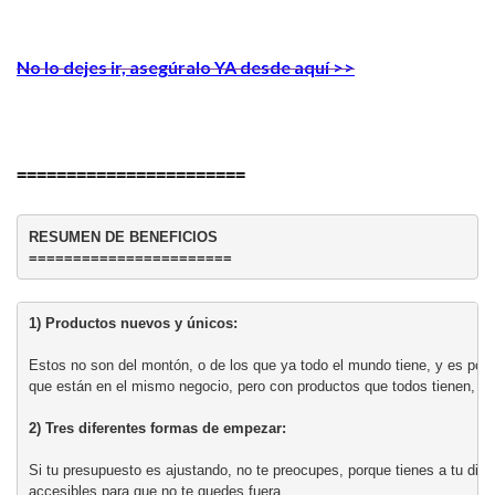
No lo dejes ir, asegúralo YA desde aquí >>
=======================
RESUMEN DE BENEFICIOS

1) Productos nuevos y únicos:
Estos no son del montón, o de los que ya todo el mundo tiene, y es por 
que están en el mismo negocio, pero con productos que todos tienen, o q
2) Tres diferentes formas de empezar:
Si tu presupuesto es ajustando, no te preocupes, porque tienes a tu disp
accesibles para que no te quedes fuera.
