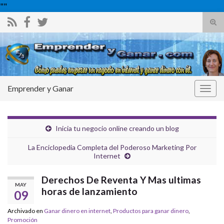
"
"
Alte
el
Search for:
form
de
bús
Emprender y Ganar
Alter
la
nave
Inicia tu negocio online creando un blog
La Enciclopedia Completa del Poderoso Marketing Por
Internet
Derechos De Reventa Y Mas ultimas
MAY
horas de lanzamiento
09
Archivado en
Ganar dinero en internet
,
Productos para ganar dinero
,
Promoción