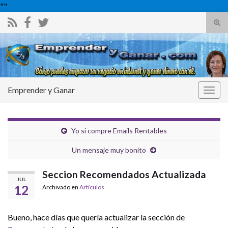
"
"
Alte
el
Search for:
form
de
bús
Emprender y Ganar
Alter
la
nave
Yo si compre Emails Rentables
Un mensaje muy bonito
Seccion Recomendados Actualizada
JUL
12
Archivado en
Artículos
Bueno, hace días que quería actualizar la sección de