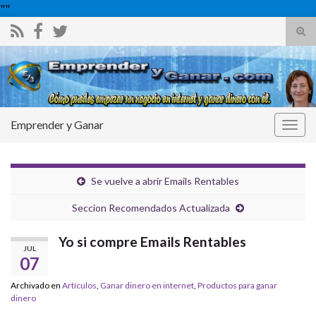
"
"
Alte
el
Search for:
form
de
bús
Emprender y Ganar
Alter
la
nave
Se vuelve a abrir Emails Rentables
Seccion Recomendados Actualizada
Yo si compre Emails Rentables
JUL
07
Archivado en
Artículos
,
Ganar dinero en internet
,
Productos para ganar
dinero